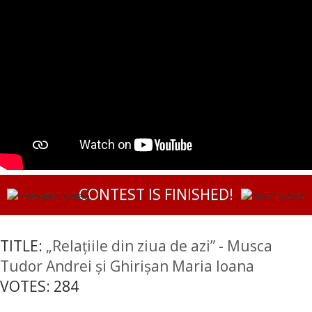
CONTEST IS FINISHED!
TITLE:
„Relațiile din ziua de azi” - Musca
Tudor Andrei și Ghirișan Maria Ioana
VOTES:
284